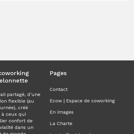
coworking
Pages
elonnette
Contact
ail partagé, d’une
Ecow | Espace de coworking
ion flexible (au
ournée), créé
En images
 à ceux qui
lier confort de
La Charte
ivialité dans un
t de grande